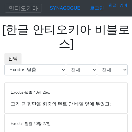
한글
|
영어
안티오키아
SYNAGOGUE
로그인
[
한글 안티오키아 비블로
스
]
선택
Exodus-탈출
40
장
26
절
그가 금 향단을 회중의 텐트 안 베일 앞에 두었고:
Exodus-탈출
40
장
27
절