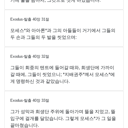
기에 물을 담아서, 그것으로 씻게 하였습니다.
Exodus-탈출
40
장
31
절
모세스*와 아아론*과 그의 아들들이 거기에서 그들의
두 손과 그들의 두 발을 씻었으며:
Exodus-탈출
40
장
32
절
그들이 회중의 텐트에 들어갈 때와, 희생단에 가까이
갈 때에, 그들이 씻었으니; *지배권주*께서 모세스*에
게 명령하신 것과 같았습니다.
Exodus-탈출
40
장
33
절
그가 성막과 희생단 주위에 돌아가며 뜰을 지었고, 뜰
입구에 걸개를 달았습니다. 그렇게 모세스*가 그 일을
끝마쳤습니다.