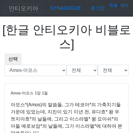
한글
|
영어
안티오키아
SYNAGOGUE
로그인
[
한글 안티오키아 비블로
스
]
선택
Amos-아모스
1
장
1
절
아모스*(Amos)의 말씀들, 그가 테코아*의 가축치기들
가운데 있었는데, 지진이 있기 이년 전, 유다흐* 왕 우
쯔지아흐*의 날들에, 그리고 이스라엘* 왕 요아쉬*의
아들 예로보암*의 날들에, 그가 이스라엘*에 대하여 본