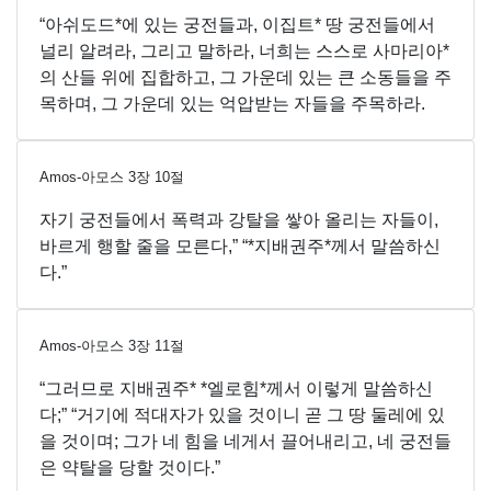
“아쉬도드*에 있는 궁전들과, 이집트* 땅 궁전들에서
널리 알려라, 그리고 말하라, 너희는 스스로 사마리아*
의 산들 위에 집합하고, 그 가운데 있는 큰 소동들을 주
목하며, 그 가운데 있는 억압받는 자들을 주목하라.
Amos-아모스
3
장
10
절
자기 궁전들에서 폭력과 강탈을 쌓아 올리는 자들이,
바르게 행할 줄을 모른다,” “*지배권주*께서 말씀하신
다.”
Amos-아모스
3
장
11
절
“그러므로 지배권주* *엘로힘*께서 이렇게 말씀하신
다;” “거기에 적대자가 있을 것이니 곧 그 땅 둘레에 있
을 것이며; 그가 네 힘을 네게서 끌어내리고, 네 궁전들
은 약탈을 당할 것이다.”