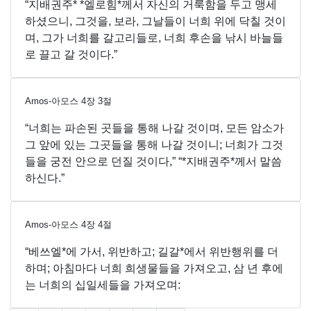
“지배권주* *엘로힘*께서 자신의 거룩함을 두고 맹세
하셨으니, 그것을, 보라, 그날들이 너희 위에 닥칠 것이
며, 그가 너희를 갈고리들로, 너희 후손을 낚시 바늘들
로 끌고 갈 것이다.”
Amos-아모스
4
장
3
절
“너희는 파손된 곳들을 통해 나갈 것이며, 모든 암소가
그 앞에 있는 그곳들을 통해 나갈 것이니; 너희가 그것
들을 궁전 안으로 던질 것이다,” “*지배권주*께서 말씀
하신다.”
Amos-아모스
4
장
4
절
“베쓰엘*에 가서, 위반하고; 길갈*에서 위반행위를 더
하며; 아침마다 너희 희생물들을 가져오고, 삼 년 후에
는 너희의 십일세들을 가져오며: