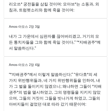
리오쓰* 궁전들을 삼킬 것이며: 모아브*는 소동과, 외
침과, 트럼펫소리와 함께 죽을 것이며:
Amos-아모스
2
장
3
절
내가 그 가운데서 심판자를 끊어버리겠고, 거기의 모
든 통치자들을 그와 함께 죽일 것이다,” “*지배권주*께
서 말씀하신다.”
Amos-아모스
2
장
4
절
“*지배권주*께서 이렇게 말씀하신다;” “유다흐*의 세
가지 위반행위들과, 네 가지 위반행위들을 인하여, 내
가 그 벌을 돌이키지 않겠으니; 왜냐하면 그들이 *지배
권주*의 법을 멸시하였고, 그의 명령들을 지키지 않았
으며, 그들의 거짓이 그들을 빗나가게 하였고, 그들의
아버지들이 걸었던 대로 따라 갔기 때문이며: