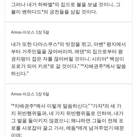
그러나 내가 하짜엘*의 집으로 불을 보낼 것이니, 그
불이 벤하다드*의 궁전들을 삼킬 것이다.
Amos-아모스
1
장
5
절
내가 또한 다마스쿠스*의 빗장을 꺾고, 아벤* 평지에서
부터 거주민들을 끊어버리며, 에덴*의 집으로부터 왕
권지팡이 잡은 자를 끊어버릴 것이니: 시리아* 백성이
포로가 되어 키르*로 갈 것이다,” “*지배권주*께서 말씀
하신다.”
Amos-아모스
1
장
6
절
“*지배권주*께서 이렇게 말씀하신다;” “가자*의 세 가
지 위반행위들과, 네 가지 위반행위들로 인하여, 내가
그 벌을 돌이키지 않겠으니; 왜냐하면 그들이 전체 포
로를 사로잡아 끌고 가서, 에돔*에게 넘겨주었기 때문
이며: