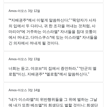
Amos-아모스
3
장
12
절
“*지배권주*께서 이렇게 말씀하신다;” “목양자가 사자
의 입에서 두 다리나, 귀 한 조각을 꺼내는 것처럼, 사
마리아*에 거주하는 이스라엘* 자녀들을 침대 모퉁이
에서 꺼내고, 다마스쿠스*에 있는 이스라엘* 자녀들을
긴 의자에서 꺼내게 될 것이다.
Amos-아모스
3
장
13
절
너희는 듣고, 야코브*의 집에서 증언하라,” “만군의 엘
로힘*이신, 지배권주* *엘로힘*께서 말씀하신다,”
Amos-아모스
3
장
14
절
“내가 이스라엘*의 위반행위들을 그 위에 벌하는 그날
에 내가 또한 베쓰엘*의 희생단도 벌할 것이니: 희생단