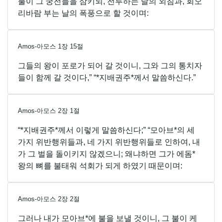
불이 그 궁전들을 삼키되, 전투하는 날의 외침과, 회오
리바람 부는 날의 폭풍으로 할 것이며:
Amos-아모스
1
장
15
절
그들의 왕이 포로가 되어 갈 것이니, 그와 그의 통치자
들이 함께 갈 것이다,” “*지배권주*께서 말씀하신다.”
Amos-아모스
2
장
1
절
“*지배권주*께서 이렇게 말씀하신다;” “모아브*의 세
가지 위반행위들과, 네 가지 위반행위들로 인하여, 내
가 그 벌을 돌이키지 않겠으니; 왜냐하면 그가 에돔*
왕의 뼈를 불태워 석회가 되게 하였기 때문이며:
Amos-아모스
2
장
2
절
그러나 내가 모아브*에 불을 보낼 것이니, 그 불이 케