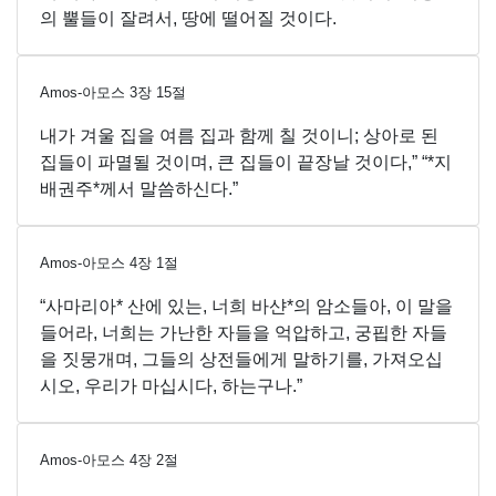
의 뿔들이 잘려서, 땅에 떨어질 것이다.
Amos-아모스
3
장
15
절
내가 겨울 집을 여름 집과 함께 칠 것이니; 상아로 된
집들이 파멸될 것이며, 큰 집들이 끝장날 것이다,” “*지
배권주*께서 말씀하신다.”
Amos-아모스
4
장
1
절
“사마리아* 산에 있는, 너희 바샨*의 암소들아, 이 말을
들어라, 너희는 가난한 자들을 억압하고, 궁핍한 자들
을 짓뭉개며, 그들의 상전들에게 말하기를, 가져오십
시오, 우리가 마십시다, 하는구나.”
Amos-아모스
4
장
2
절