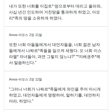
내가 또한 너희를 이집트* 땅으로부터 데리고 올라와,
사십 년간 인도하여 거친땅을 통과하게 하였고, 아모
리*족의 땅을 소유하게 하였다.
Amos-아모스
2
장
11
절
또한 너희 아들들에게서 대언자들을, 너희 젊은 남자
들에게서 나짜르*족들을 일으켜 세웠다. 오 너희 이스
라엘* 자녀들아, 과연 그렇지 않느냐?” “*지배권주*께
서 말씀하신다.”
Amos-아모스
2
장
12
절
“그러나 너희가 나짜르*족들에게 와인을 주어 마시게
하였고, 대언자들에게 명령하여, 말하기를, 대언하지
마라, 하였다.”