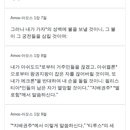
Amos-아모스
1
장
7
절
그러나 내가 가자*의 성벽에 불을 보낼 것이니, 그 불
이 그 궁전들을 삼킬 것이며:
Amos-아모스
1
장
8
절
내가 아쉬도드*로부터 거주민들을 끊겠고, 아쉬켈론*
으로부터 왕권지팡이 잡은 자를 끊어버릴 것이며, 또
내가 에크론*을 반대하여 내 손을 돌릴 것이니: 필리스
티아*인들의 남은 자가 멸망할 것이다,” “지배권주* *엘
로힘*께서 말씀하신다.”
Amos-아모스
1
장
9
절
“*지배권주*께서 이렇게 말씀하신다,” “티루스*의 세