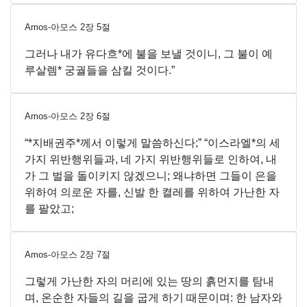
Amos-아모스
2
장
5
절
그러나 내가 유다흐*에 불을 보낼 것이니, 그 불이 예
루살렘* 궁궐들을 삼킬 것이다.”
Amos-아모스
2
장
6
절
“*지배권주*께서 이렇게 말씀하신다;” “이스라엘*의 세
가지 위반행위들과, 네 가지 위반행위들로 인하여, 내
가 그 벌을 돌이키지 않겠으니; 왜냐하면 그들이 은을
위하여 의로운 자를, 신발 한 켤레를 위하여 가난한 자
를 팔았고;
Amos-아모스
2
장
7
절
그렇게 가난한 자의 머리에 있는 땅의 흙먼지를 탐내
며, 온순한 자들의 길을 굽게 하기 때문이며: 한 남자와