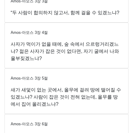
Amos-아모스
3
장
3
절
“두 사람이 합의하지 않고서, 함께 걸을 수 있겠느냐?
Amos-아모스
3
장
4
절
사자가 먹이가 없을 때에, 숲 속에서 으르렁거리겠느
냐? 젊은 사자가 잡은 것이 없다면, 자기 굴에서 나와
울부짖겠느냐?
Amos-아모스
3
장
5
절
새가 새덫이 없는 곳에서, 올무에 걸려 땅에 떨어질 수
있겠느냐? 사람이 잡은 것이 전혀 없는데, 올무를 땅
에서 집어 올리겠느냐?
Amos-아모스
3
장
6
절