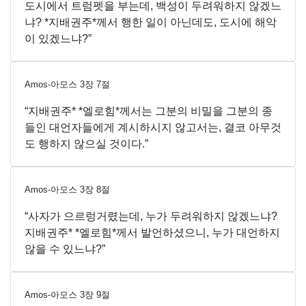
도시에서 트럼펫을 부는데, 백성이 두려워하지 않겠느
냐? *지배권주*께서 행한 일이 아닌데도, 도시에 해악
이 있겠느냐?”
Amos-아모스
3
장
7
절
“지배권주* *엘로힘*께서는 그분의 비밀을 그분의 종
들인 대언자들에게 계시하시지 않고서는, 결코 아무것
도 행하지 않으실 것이다.”
Amos-아모스
3
장
8
절
“사자가 으르렁거렸는데, 누가 두려워하지 않겠느냐?
지배권주* *엘로힘*께서 발언하셨으니, 누가 대언하지
않을 수 있느냐?”
Amos-아모스
3
장
9
절