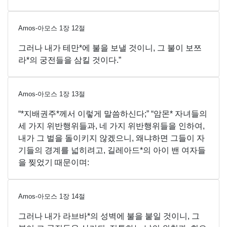
Amos-아모스
1
장
12
절
그러나 내가 테만*에 불을 보낼 것이니, 그 불이 보쯔
라*의 궁전들을 삼킬 것이다.”
Amos-아모스
1
장
13
절
“*지배권주*께서 이렇게 말씀하신다;” “암몬* 자녀들의
세 가지 위반행위들과, 네 가지 위반행위들을 인하여,
내가 그 벌을 돌이키지 않겠으니, 왜냐하면 그들이 자
기들의 경계를 넓히려고, 길레아드*의 아이 밴 여자들
을 찢었기 때문이며:
Amos-아모스
1
장
14
절
그러나 내가 라브바*의 성벽에 불을 붙일 것이니, 그