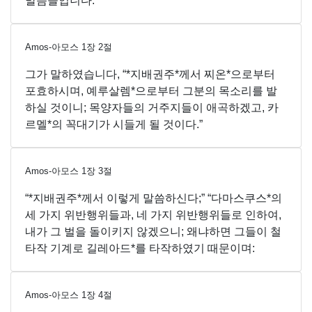
말씀들입니다.
Amos-아모스
1
장
2
절
그가 말하였습니다, “*지배권주*께서 찌온*으로부터
포효하시며, 예루살렘*으로부터 그분의 목소리를 발
하실 것이니; 목양자들의 거주지들이 애곡하겠고, 카
르멜*의 꼭대기가 시들게 될 것이다.”
Amos-아모스
1
장
3
절
“*지배권주*께서 이렇게 말씀하신다;” “다마스쿠스*의
세 가지 위반행위들과, 네 가지 위반행위들로 인하여,
내가 그 벌을 돌이키지 않겠으니; 왜냐하면 그들이 철
타작 기계로 길레아드*를 타작하였기 때문이며:
Amos-아모스
1
장
4
절