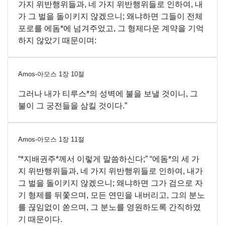
가지 위반행위들과, 네 가지 위반행위들로 인하여, 내
가 그 벌을 돌이키지 않겠으니; 왜냐하면 그들이 전체
포로를 에돔*에 넘겨주었고, 그 형제다운 계약을 기억
하지 않았기 때문이며:
Amos-아모스
1
장
10
절
그러나 내가 티루스*의 성벽에 불을 보낼 것이니, 그
불이 그 궁전들을 삼킬 것이다.”
Amos-아모스
1
장
11
절
“*지배권주*께서 이렇게 말씀하신다;” “에돔*의 세 가
지 위반행위들과, 네 가지 위반행위들로 인하여, 내가
그 벌을 돌이키지 않겠으니; 왜냐하면 그가 검으로 자
기 형제를 뒤쫓으며, 모든 연민을 내버리고, 그의 분노
를 끊임없이 쏟으며, 그 분노를 영원하도록 간직하였
기 때문이다.