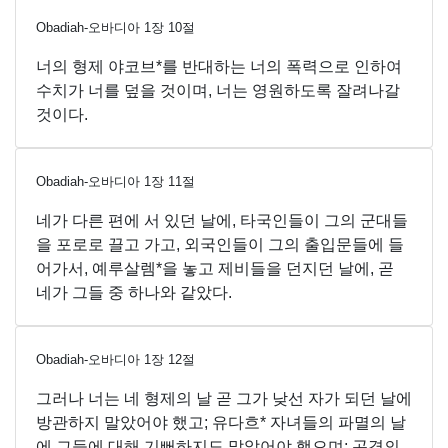
Obadiah-오바디아
1
장
10
절
너의 형제 야코브*를 반대하는 너의 폭력으로 인하여
수치가 너를 덮을 것이며, 너는 영원하도록 잘려나갈
것이다.
Obadiah-오바디아
1
장
11
절
네가 다른 편에 서 있던 날에, 타국인들이 그의 군대들
을 포로로 끌고 가고, 외국인들이 그의 출입문들에 들
어가서, 예루살렘*을 놓고 제비들을 던지던 날에, 곧
네가 그들 중 하나와 같았다.
Obadiah-오바디아
1
장
12
절
그러나 너는 네 형제의 날 곧 그가 낮선 자가 되던 날에
방관하지 말았어야 했고; 유다흐* 자녀들의 파멸의 날
에 그들에 대해 기뻐하지도 말았어야 했으며; 곤경의