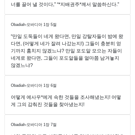
너를 끌어 낼 것이다,” “*지배권주*께서 말씀하신다.”
Obadiah-오바디아
1
장
5
절
“만일 도둑들이 네게 왔다면, 만일 강탈자들이 밤에 왔
다면, (어떻게 네가 잘려 나갔는지!) 그들이 충분히 얻
기까지 훔치지 않겠느냐? 만일 포도알 모으는 자들이
네게로 왔다면, 그들이 포도알들을 얼마쯤 남겨놓지
않겠느냐?
Obadiah-오바디아
1
장
6
절
어떻게 에사우*에게 속한 것들을 조사해냈는지! 어떻
게 그의 감춰진 것들을 찾아냈는지!
Obadiah-오바디아
1
장
7
절