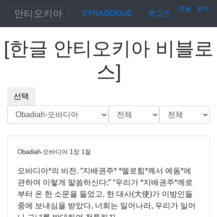
한글
|
영어
안티오키아
SYNAGOGUE
로그인
[
한글 안티오키아 비블로
스
]
선택
Obadiah-오바디아
1
장
1
절
오바디아*의 비전. “지배권주* *엘로힘*께서 에돔*에
관하여 이렇게 말씀하신다;” “우리가 *지배권주*께로
부터 온 한 소문을 들었고, 한 대사(大使)가 이방인들
중에 보내심을 받았다, 너희는 일어나라, 우리가 일어