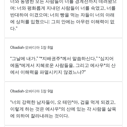
너와 동맹한 모든 사람들이 너를 경계선까지 데려왔으
며: 너와 평화롭게 지내던 사람들이 너를 속였고, 너를
반대하여 이겼으며; 너의 빵을 먹는 자들이 너의 아래
에 상처를 입혔으니: 그의 안에는 아무런 이해력이 없
다.”
Obadiah-오바디아
1
장
8
절
“그날에 내가,” “*지배권주*께서 말씀하신다,” “심지어
에돔*에게서 지혜로운 사람들을, 그리고 에사우*의 산
에서 이해력을 파멸시키지 않겠느냐?”
Obadiah-오바디아
1
장
9
절
“너의 강력한 남자들이, 오 테만*아, 겁을 먹게 되겠고,
이렇게 하는 것은 에사우*의 산에 있는 각 사람을 살육
에 의하여 잘라내려는 것이다.