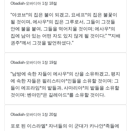
Obadiah-오바디아
1
장
18
절
“야코브*의 집은 불이 되겠고, 요세프*의 집은 불꽃이
될 것이며, 에사우*의 집은 그루로서, 그들이 그것들
안에 불을 붙여, 그들을 먹어치울 것이며; 에사우*의
집에 남아 있는 어떤 자도 있지 않게 될 것이다;” “*지배
권주*께서 그것을 발언하셨다.”
Obadiah-오바디아
1
장
19
절
“남방에 속한 자들이 에사우*의 산을 소유하겠고, 평지
에 속한 자들은 필리스티아*인들을 소유할 것이며: 그
들이 에프라임*의 밭들과, 사마리아*의 밭들을 소유할
것이며: 벤야민*은 길레아드*를 소유할 것이다.
Obadiah-오바디아
1
장
20
절
포로 된 이스라엘* 자녀들의 이 군대가 카나안*족들에