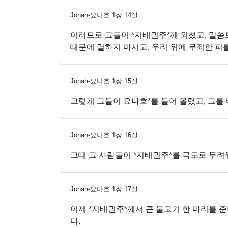
Jonah-요나흐
1
장
14
절
이러므로 그들이 *지배권주*께 외쳤고, 말씀드
때문에 멸하지 마시고, 우리 위에 무죄한 피를
Jonah-요나흐
1
장
15
절
그렇게 그들이 요나흐*를 들어 올렸고, 그를
Jonah-요나흐
1
장
16
절
그때 그 사람들이 *지배권주*를 극도로 두려
Jonah-요나흐
1
장
17
절
이제 *지배권주*께서 큰 물고기 한 마리를 
다.