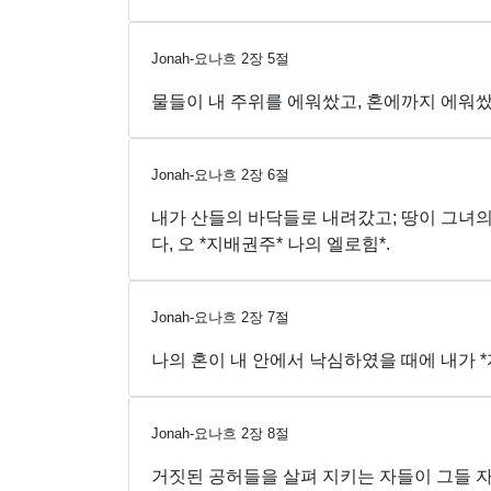
Jonah-요나흐
2
장
5
절
물들이 내 주위를 에워쌌고, 혼에까지 에워쌌
Jonah-요나흐
2
장
6
절
내가 산들의 바닥들로 내려갔고; 땅이 그녀
다, 오 *지배권주* 나의 엘로힘*.
Jonah-요나흐
2
장
7
절
나의 혼이 내 안에서 낙심하였을 때에 내가 
Jonah-요나흐
2
장
8
절
거짓된 공허들을 살펴 지키는 자들이 그들 