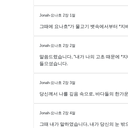
Jonah-요나흐
2
장
1
절
그때에 요나흐*가 물고기 뱃속에서부터 *지배
Jonah-요나흐
2
장
2
절
말씀드렸습니다, “내가 나의 고초 때문에 *
들으셨습니다.
Jonah-요나흐
2
장
3
절
당신께서 나를 깊음 속으로, 바다들의 한가운
Jonah-요나흐
2
장
4
절
그때 내가 말하였습니다, 내가 당신의 눈 밖