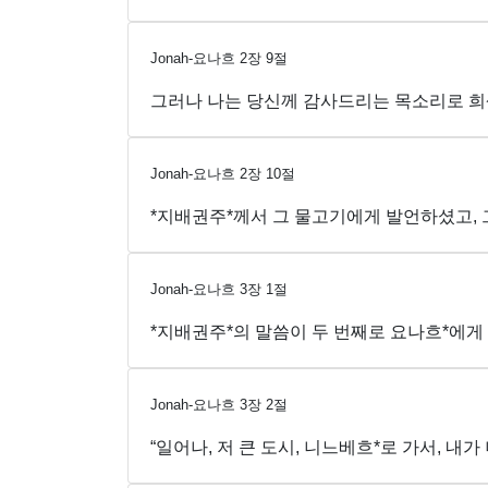
Jonah-요나흐
2
장
9
절
그러나 나는 당신께 감사드리는 목소리로 희생
Jonah-요나흐
2
장
10
절
*지배권주*께서 그 물고기에게 발언하셨고, 
Jonah-요나흐
3
장
1
절
*지배권주*의 말씀이 두 번째로 요나흐*에게
Jonah-요나흐
3
장
2
절
“일어나, 저 큰 도시, 니느베흐*로 가서, 내