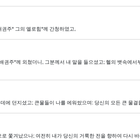
권주* 그의 엘로힘*께 간청하였고,
지배권주*께 외쳤더니, 그분께서 내 말을 들으셨고; 헬의 뱃속에서
데에 던지셨고; 큰물들이 나를 에워쌌으며: 당신의 모든 큰 물결
으로 쫓겨났으나; 여전히 내가 당신의 거룩한 전을 향하여 다시 