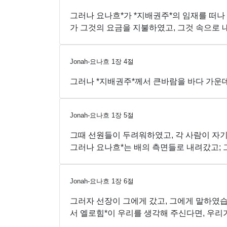
그러나 요나흐*가 *지배권주*의 임재를 떠나
가 그것의 요금을 지불하였고, 그것 속으로 
Jonah-요나흐
1
장
4
절
그러나 *지배권주*께서 큰바람을 바다 가운데
Jonah-요나흐
1
장
5
절
그때 선원들이 두려워하였고, 각 사람이 자기
그러나 요나흐*는 배의 측면들로 내려갔고; 
Jonah-요나흐
1
장
6
절
그러자 선장이 그에게 갔고, 그에게 말하였습
서 엘로힘*이 우리를 생각해 주신다면, 우리가