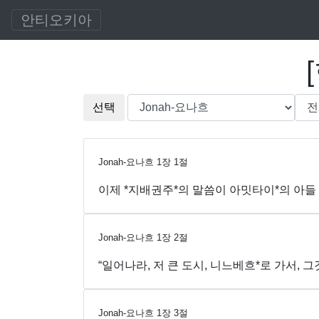
안티오키아
[
선택
Jonah-요나흐
1
장
1
절
이제 *지배권주*의 말씀이 아밋타이*의 아들
Jonah-요나흐
1
장
2
절
“일어나라, 저 큰 도시, 니느베흐*로 가서, 
Jonah-요나흐
1
장
3
절