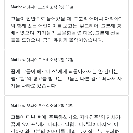
Matthew-맛싸이오스희소식
2
장
11
절
그들이 집안으로 들어갔을 때, 그분의 어머니 마리아*
와 함께 있는 어린아이를 보고는, 엎드리어, 그분께 경
배하였으며: 자기들의 보물함을 연 다음, 그분께 선물
들을 드렸으니; 금과 유향과 몰약이었습니다.
Matthew-맛싸이오스희소식
2
장
12
절
꿈에 그들이 헤로데스*에게 되돌아가서는 안 된다는
엘로힘*의 경고를 받고는, 그들은 다른 길로 떠나서 자
기들 나라로 갔습니다.
Matthew-맛싸이오스희소식
2
장
13
절
그들이 떠난 후에, 주목하십시오, 지배권주*의 천사가
꿈에 요세프*에게 나타나, 말합니다, “일어나시오, 어
린아이와 그분의 어머니를 데리고, 이집트*로 도피하