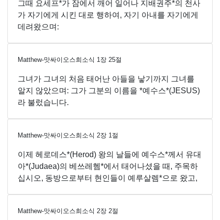
그때 요세프*가 잠에서 깨어 일어나 지배권주*의 천사
가 자기에게 시킨 대로 행하여, 자기 아내를 자기에게
데려왔으며:
Matthew-맛싸이오스희소식
1
장
25
절
그녀가 그녀의 처음 태어난 아들을 낳기까지 그녀를
알지 않았으며: 그가 그분의 이름을 *예수스*(JESUS)
라 불렀습니다.
Matthew-맛싸이오스희소식
2
장
1
절
이제 헤로데스*(Herod) 왕의 날들에 예수스*께서 유대
아*(Judaea)의 베쓰레헴*에서 태어나셨을 때, 주목하
십시오, 동방으로부터 현인들이 예루살렘*으로 왔고,
Matthew-맛싸이오스희소식
2
장
2
절