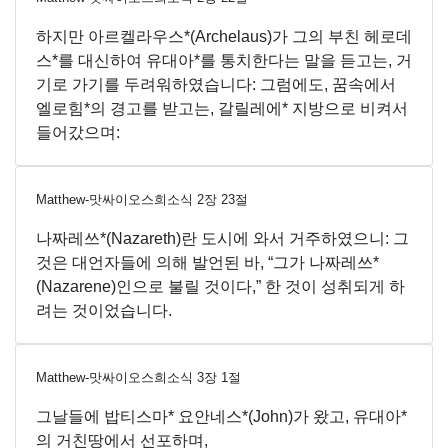
하지만 아르켈라우스*(Archelaus)가 그의 부친 헤로데
스*를 대신하여 유대아*를 통치한다는 말을 듣고는, 거
기로 가기를 두려워하였습니다: 그럼에도, 꿈속에서
엘로힘*의 경고를 받고는, 갈릴레에* 지방으로 비켜서
들어갔으며:
Matthew-맛싸이오스희소식
2
장
23
절
나짜레쓰*(Nazareth)란 도시에 와서 거주하였으니: 그
것은 대언자들에 의해 발언된 바, “그가 나짜레쓰*
(Nazarene)인으로 불릴 것이다,” 한 것이 성취되게 하
려는 것이었습니다.
Matthew-맛싸이오스희소식
3
장
1
절
그날들에 밥티스마* 요안네스*(John)가 왔고, 유대아*
의 거친땅에서 선포하며,