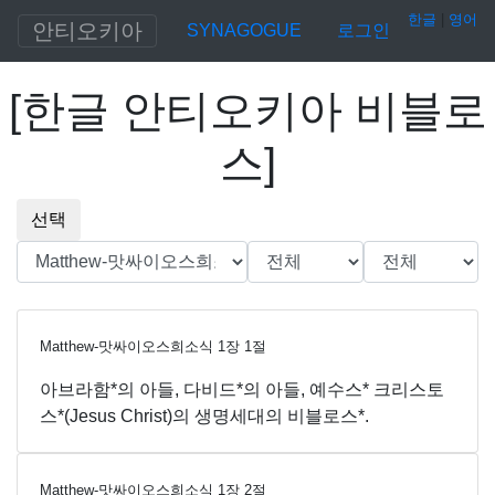
한글
|
영어
안티오키아
SYNAGOGUE
로그인
[
한글 안티오키아 비블로
스
]
선택
Matthew-맛싸이오스희소식
1
장
1
절
아브라함*의 아들, 다비드*의 아들, 예수스* 크리스토
스*(Jesus Christ)의 생명세대의 비블로스*.
Matthew-맛싸이오스희소식
1
장
2
절