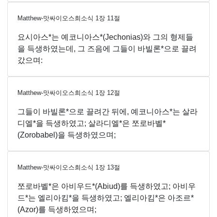
Matthew-맛싸이오스희소식
1
장
11
절
요시아스*는 예코니아스*(Jechonias)와 그의 형제들
을 득생하였는데, 그 즈음에 그들이 바빌론*으로 끌려
갔으며:
Matthew-맛싸이오스희소식
1
장
12
절
그들이 바빌론*으로 끌려간 뒤에, 예코니아스*는 살라
디엘*을 득생하였고; 살라디엘*은 쪼로바벨*
(Zorobabel)을 득생하였으며;
Matthew-맛싸이오스희소식
1
장
13
절
쪼로바벨*은 아비우드*(Abiud)를 득생하였고; 아비우
드*는 엘리아킴*을 득생하였고; 엘리아킴*은 아조르*
(Azor)를 득생하였으며;