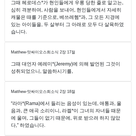
그때 헤로데스*가 현인들에게 우롱 당한 줄로 알고는,
심히 격분하여, 사람을 보내어, 현인들에게서 자세히
캐물은 때를 기준으로, 베쓰레헴*과, 그 모든 지경에
있는 아이들을, 두 살부터 그 아래로 모두 다 살육하였
습니다.
Matthew-맛싸이오스희소식
2
장
17
절
그때 대언자 예레미*(Jeremy)에 의해 발언된 그것이
성취되었으니, 말씀하시기를,
Matthew-맛싸이오스희소식
2
장
18
절
“라마*(Rama)에서 들리는 음성이 있는데, 애통과, 울
음과, 큰 애곡 소리이니, 라켈*이 그녀의 자녀들 때문
에 울며, 그들이 없기 때문에, 위로 받으려 하지 않았
다,” 하였습니다.