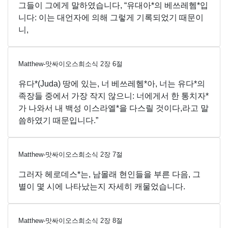
그들이 그에게 말하였습니다, “유대아*의 베쓰레헴*입
니다: 이는 대언자에 의해 그렇게 기록되었기 때문이
니,
Matthew-맛싸이오스희소식
2
장
6
절
유다*(Juda) 땅에 있는, 너 베쓰레헴*아, 너는 유다*의
족장들 중에서 가장 작지 않으니: 너에게서 한 통치자*
가 나와서 내 백성 이스라엘*을 다스릴 것이다,라고 말
씀하였기 때문입니다.”
Matthew-맛싸이오스희소식
2
장
7
절
그러자 헤로데스*는, 남몰래 현인들을 부른 다음, 그
별이 몇 시에 나타났는지 자세히 캐물었습니다.
Matthew-맛싸이오스희소식
2
장
8
절