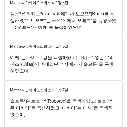
Matthew-맛싸이오스희소식
1
장
5
절
살몬*은 라카브*(Rachab)에게서 보오쯔*(Booz)를 득
생하였고; 보오쯔*는 루쓰*에게서 오베드*를 득생하였
고; 오베드*는 예쎄*를 득생하였으며;
Matthew-맛싸이오스희소식
1
장
6
절
예쎄*는 다비드* 왕을 득생하였고; 다비드* 왕은 우리
아스*(Urias)의 아내였던 여자에게서 솔로몬*을 득생
하였으며;
Matthew-맛싸이오스희소식
1
장
7
절
솔로몬*은 로보암*(Roboam)을 득생하였고; 로보암*
은 아비아*를 득생하였고; 아비아*는 아사*를 득생하
였으며;