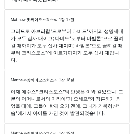
Matthew-맛싸이오스희소식
1
장
17
절
그러므로 아브라함*으로부터 다비드*까지의 생명세대
가 모두 십사 대이고; 다비드*로부터 바빌론*으로 끌려
갈 때까지가 모두 십사 대이며; 바빌론*으로 끌려갈 때
부터 크리스토스*에 이르기까지가 모두 십사 대입니
다.
Matthew-맛싸이오스희소식
1
장
18
절
이제 예수스* 크리스토스*의 탄생은 이와 같았으니: 그
분의 어머니로서의 마리아*가 요세프*와 정혼하게 되
었을 때에, 그들이 함께 오기 전에, 그녀가 거룩하신*
숨*에게서 아이를 가진 것이 발견되었습니다.
Matthew-맛싸이오스희소식
1
장
19
절