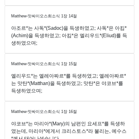
Matthew-맛싸이오스희소식
1
장
14
절
아조르*는 사독*(Sadoc)을 득생하였고; 사독*은 아킴*
(Achim)을 득생하였고; 아킴*은 엘리우드*(Eliud)를 득
생하였으며;
Matthew-맛싸이오스희소식
1
장
15
절
엘리우드*는 엘레아짜르*를 득생하였고; 엘레아짜르*
는 맛탄*(Matthan)을 득생하였고; 맛탄*은 야코브*를
득생하였으며;
Matthew-맛싸이오스희소식
1
장
16
절
야코브*는 마리아*(Mary)의 남편인 요세프*를 득생하
였는데, 마리아*에게서 크리스토스*라 불리는, 예수스
*께서 태어나셨습니다.