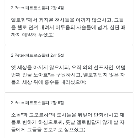
2 Peter-페트로스둘째
2
장
4
절
엘로힘*께서 죄지은 천사들을 아끼지 않으시고, 그들
을 헬로 던져 내려서 어두움의 사슬들에 넘겨, 심판 때
까지 예약해 두셨고;
2 Peter-페트로스둘째
2
장
5
절
옛 세상을 아끼지 않으시되, 오직 의의 선포자인, 여덟
번째 인물 노아흐*는 구원하시고, 엘로힘답지 않은 자
들의 세상 위에 홍수를 내리셨으며;
2 Peter-페트로스둘째
2
장
6
절
소돔*과 고모르하*의 도시들을 뒤엎어 단죄하시고 재
들로 변하게 하심으로써, 훗날 엘로힘답지 않게 살 자
들에게 그들을 본보기로 삼으셨고;