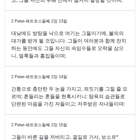
고; 그들 자신의 부패 안에서 철저히 멸망할 것이며;
2 Peter-페트로스둘째
2
장
13
절
대낮에도 방탕을 낙으로 여기는 그들이기에, 불의의
대가를 받게 될 것입니다. 그들이 여러분과 함께 잔치
하는 동안에도 그들 자신의 속임수들로 오락을 삼으
니, 얼룩들과 흠집들이며;
2 Peter-페트로스둘째
2
장
14
절
간통으로 충만한 두 눈을 가지고, 죄짓기를 그칠 줄 모
르며; 흔들리는 혼들을 현혹시키니: 탐욕의 습관들로
단련된 마음을 가진 자들이고; 저주받은 자녀들이며:
2 Peter-페트로스둘째
2
장
15
절
그들이 바른 길을 저버리고, 곁길로 가서, 보소르*