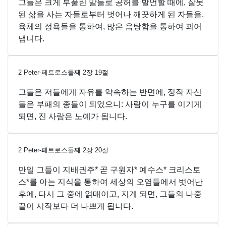
그들은 크게 부풀린 말들로 공허를 발언할 때에, 잘못
된 삶을 사는 자들로부터 벗어나 깨끗하게 된 자들을,
육체의 정욕들을 통하여, 많은 음탕함을 통하여 꾀어
냅니다.
2 Peter-페트로스둘째
2
장
19
절
그들은 저들에게 자유를 약속하는 반면에, 정작 자신
들은 부패의 종들이 되었으니: 사람이 누구를 이기게
되면, 진 사람은 노예가 됩니다.
2 Peter-페트로스둘째
2
장
20
절
만일 그들이 지배권주* 곧 구원자* 예수스* 크리스토
스*를 아는 지식을 통하여 세상의 오염들에서 벗어난
후에, 다시 그 중에 얽매이고, 지게 되면, 그들의 나중
끝이 시작보다 더 나쁘게 됩니다.