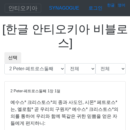
한글
|
영어
안티오키아
SYNAGOGUE
로그인
[
한글 안티오키아 비블로
스
]
선택
2 Peter-페트로스둘째
1
장
1
절
예수스* 크리스토스*의 종과 사도인, 시몬* 페트로스*
는, 엘로힘* 곧 우리의 구원자* 예수스* 크리스토스*의
의를 통하여 우리와 함께 똑같은 귀한 믿쁨을 얻은 자
들에게 편지하니: